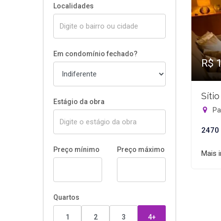
Localidades
Em condomínio fechado?
R$ 
Síti
Estágio da obra
Pa
2470
Preço mínimo
Preço máximo
Mais 
Quartos
1
2
3
4+