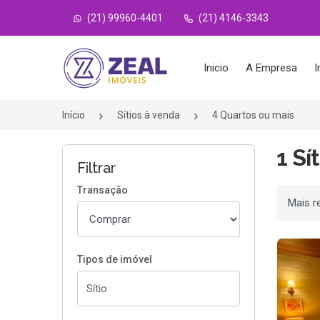
(21) 99960-4401
(21) 4146-3343
Página inicial
Inicio
A Empresa
I
Início
Sítios à venda
4 Quartos ou mais
1 Sí
Filtrar
Transação
Ordenar
Tipos de imóvel