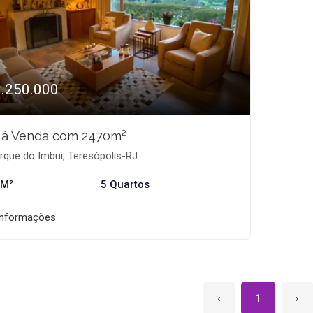
1.250.000
o à Venda com 2470m²
rque do Imbui, Teresópolis-RJ
 M²
5 Quartos
informações
‹
1
›