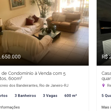
2.650.000
R$ 
 de Condomínio à Venda com 5
Cas
tos, 600m²
quar
reio dos Bandeirantes, Rio de Janeiro-RJ
Re
rtos
3 Banheiros
3 Vagas
600 m²
5 Qu
informações
Mais 