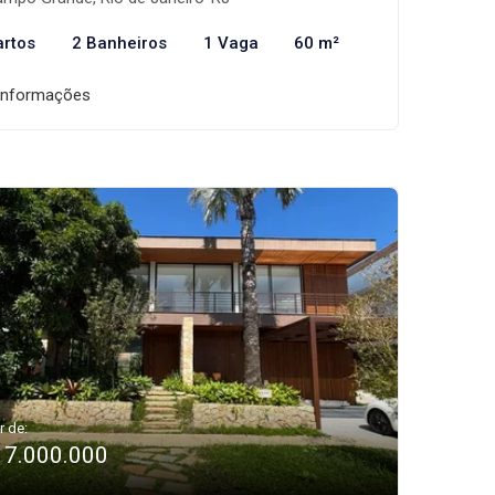
artos
2 Banheiros
1 Vaga
60 m²
informações
r de:
17.000.000