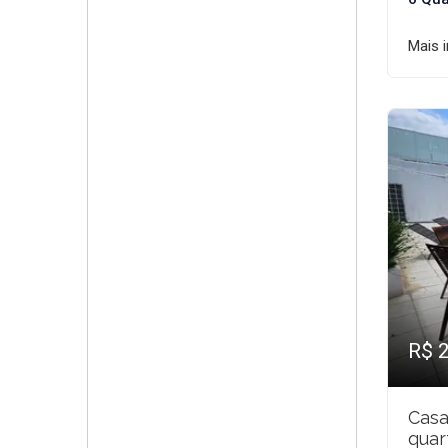
Mais 
R$ 
Casa
quar