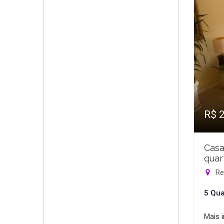
R$ 
Casa
quar
Rec
5 Qua
Mais 