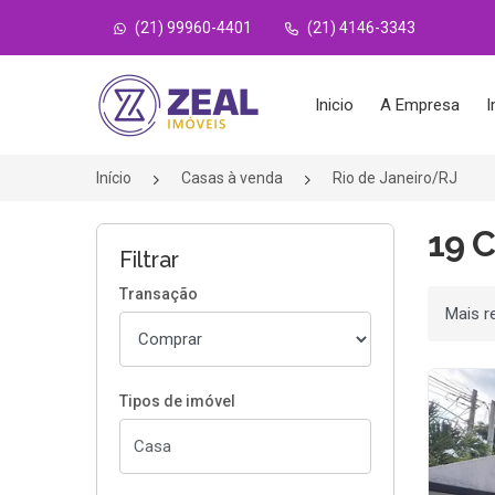
(21) 99960-4401
(21) 4146-3343
Página inicial
Inicio
A Empresa
I
Início
Casas à venda
Rio de Janeiro/RJ
19 C
Filtrar
Transação
Ordenar
Tipos de imóvel