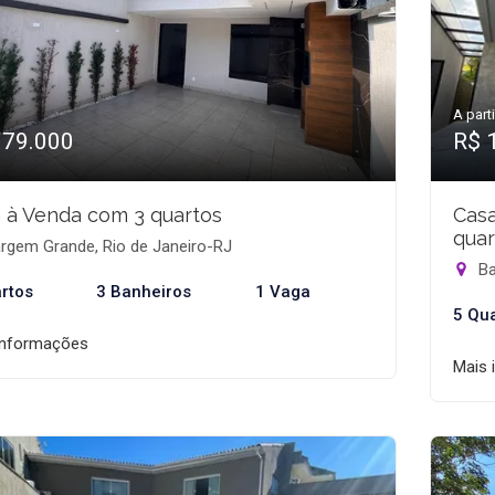
A parti
379.000
R$ 
 à Venda com 3 quartos
Cas
quar
rgem Grande, Rio de Janeiro-RJ
Ba
rtos
3 Banheiros
1 Vaga
5 Qu
informações
Mais 