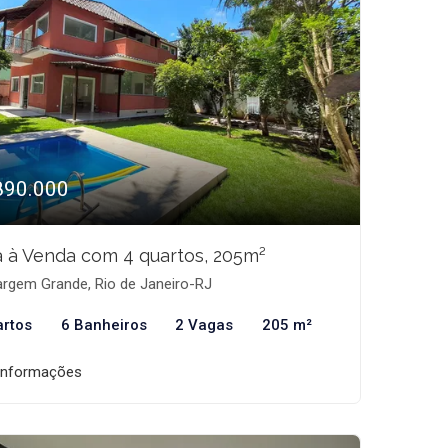
890.000
 à Venda com 4 quartos, 205m²
rgem Grande, Rio de Janeiro-RJ
artos
6 Banheiros
2 Vagas
205 m²
informações