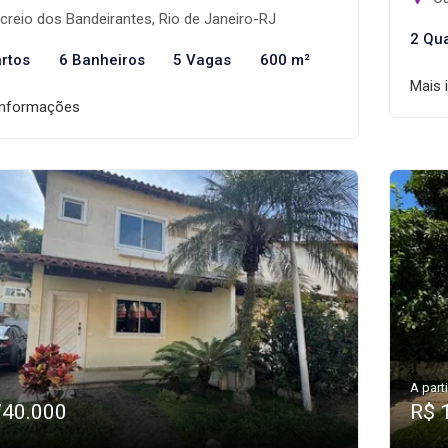
reio dos Bandeirantes, Rio de Janeiro-RJ
2 Qu
rtos
6 Banheiros
5 Vagas
600 m²
Mais 
informações
A parti
740.000
R$ 