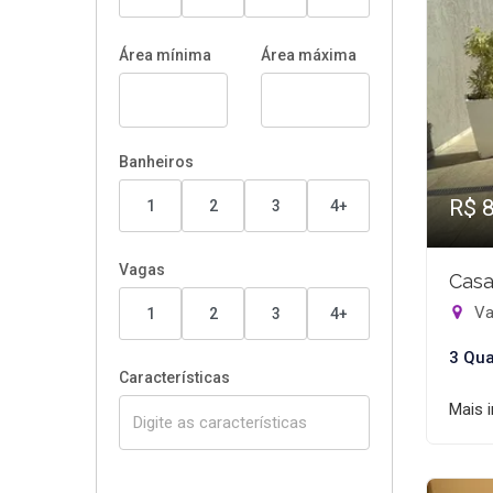
Área mínima
Área máxima
Banheiros
R$ 
1
2
3
4+
Vagas
Casa
Va
1
2
3
4+
3 Qua
Características
Mais 