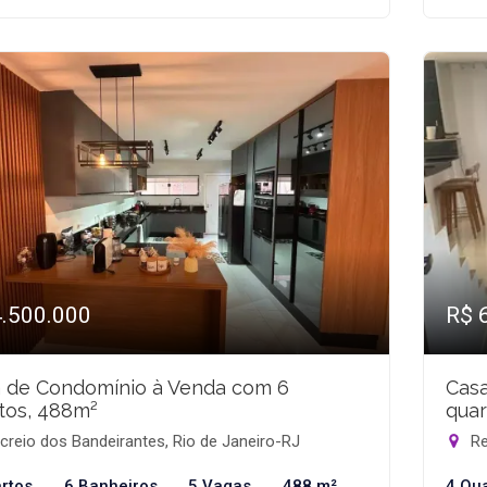
4.500.000
R$ 
 de Condomínio à Venda com 6
Cas
tos, 488m²
quar
reio dos Bandeirantes, Rio de Janeiro-RJ
Re
rtos
6 Banheiros
5 Vagas
488 m²
4 Qu