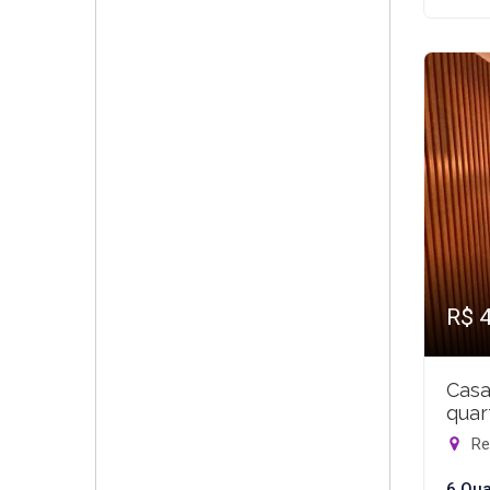
R$ 
Casa
quar
Rec
6 Qua