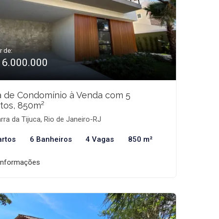
r de:
16.000.000
a de Condomínio à Venda com 5
tos, 850m²
rra da Tijuca, Rio de Janeiro-RJ
artos
6 Banheiros
4 Vagas
850 m²
informações