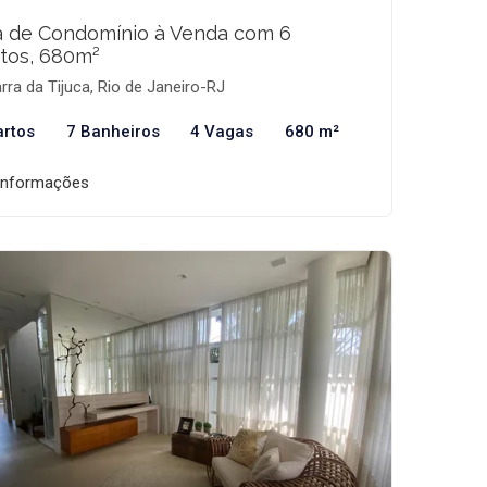
a de Condomínio à Venda com 6
tos, 680m²
rra da Tijuca, Rio de Janeiro-RJ
artos
7 Banheiros
4 Vagas
680 m²
informações