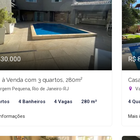
830.000
R$ 
 à Venda com 3 quartos, 280m²
Casa
rgem Pequena, Rio de Janeiro-RJ
Va
rtos
4 Banheiros
4 Vagas
280 m²
4 Qu
informações
Mais 