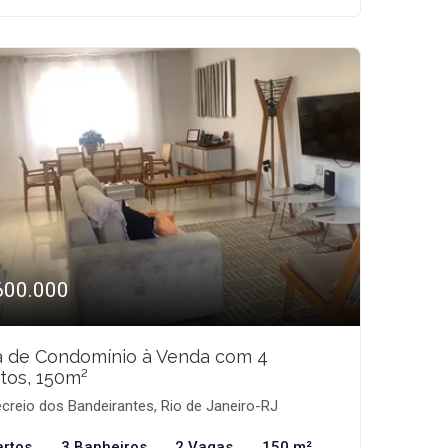
600.000
a de Condomínio à Venda com 4
tos, 150m²
creio dos Bandeirantes, Rio de Janeiro-RJ
artos
3 Banheiros
2 Vagas
150 m²