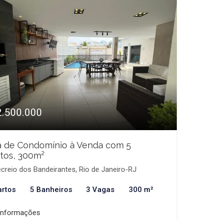
2.500.000
a de Condomínio à Venda com 5
tos, 300m²
creio dos Bandeirantes, Rio de Janeiro-RJ
artos
5 Banheiros
3 Vagas
300 m²
informações