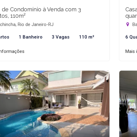
 de Condomínio à Venda com 3
Cas
tos, 110m²
quar
hincha, Rio de Janeiro-RJ
Ba
rtos
1 Banheiro
3 Vagas
110 m²
6 Qu
informações
Mais 