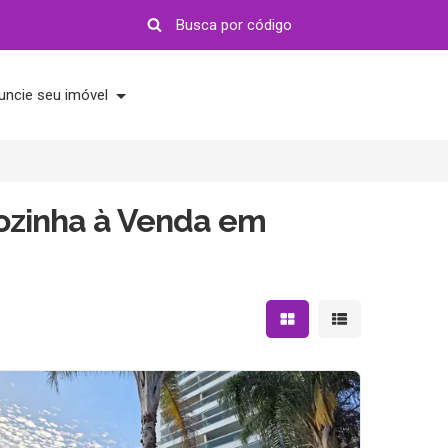
uncie seu imóvel
ozinha à Venda em
Mostrar resultados em 
Mostrar resultad