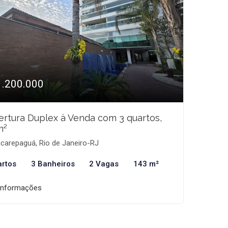
1.200.000
rtura Duplex à Venda com 3 quartos,
m²
carepaguá, Rio de Janeiro-RJ
artos
3 Banheiros
2 Vagas
143 m²
informações