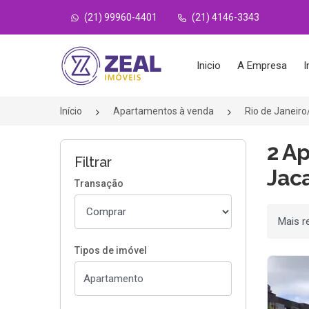
(21) 99960-4401
(21) 4146-3343
Página inicial
Inicio
A Empresa
I
Início
Apartamentos à venda
Rio de Janeir
2 A
Filtrar
Jaca
Transação
Ordenar
Tipos de imóvel