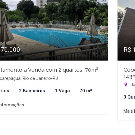
270.000
R$ 
tamento à Venda com 2 quartos, 70m²
Cobe
143
carepaguá, Rio de Janeiro-RJ
Ja
rtos
2 Banheiros
1 Vaga
70 m²
3 Qu
informações
Mais 