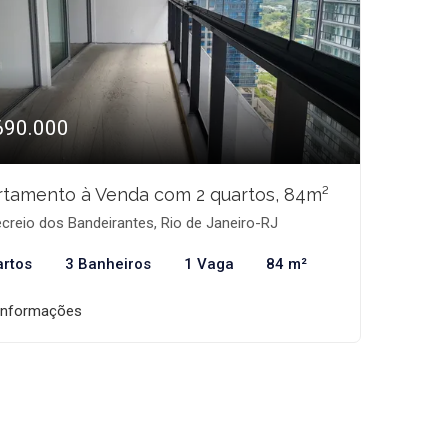
690.000
tamento à Venda com 2 quartos, 84m²
creio dos Bandeirantes, Rio de Janeiro-RJ
artos
3 Banheiros
1 Vaga
84 m²
informações