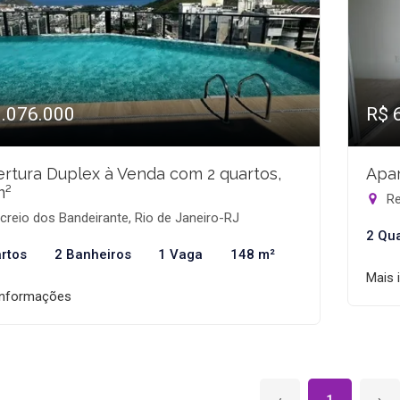
1.076.000
R$ 
rtura Duplex à Venda com 2 quartos,
Apar
m²
Re
reio dos Bandeirante, Rio de Janeiro-RJ
2 Qu
rtos
2 Banheiros
1 Vaga
148 m²
Mais 
informações