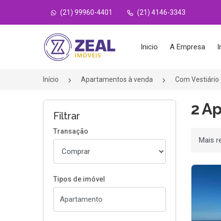
(21) 99960-4401
(21) 4146-3343
Página inicial
Inicio
A Empresa
I
Início
Apartamentos à venda
Com Vestiário
2 A
Filtrar
Transação
Ordenar
Tipos de imóvel