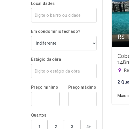
Localidades
Em condomínio fechado?
R$ 
Cobe
Estágio da obra
148
Rec
2 Qua
Preço mínimo
Preço máximo
Mais 
Quartos
1
2
3
4+