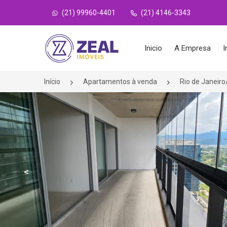
(21) 99960-4401
(21) 4146-3343
Página inicial
Inicio
A Empresa
I
Início
Apartamentos à venda
Rio de Janeir
<