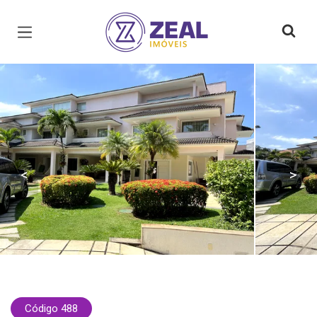
Página inicial
<
>
Código 488