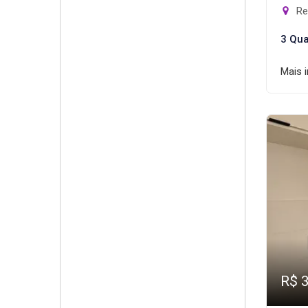
Rec
3 Qua
Mais 
R$ 