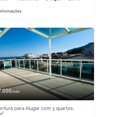
informações
7.000
/mês
rtura para Alugar com 3 quartos,
m²