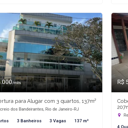
6.000
R$ 
/mês
rtura para Alugar com 3 quartos, 137m²
Cobe
207
reio dos Bandeirantes, Rio de Janeiro-RJ
Re
rtos
3 Banheiros
3 Vagas
137 m²
4 Qu