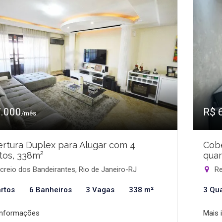
7.000
R$ 
/mês
rtura Duplex para Alugar com 4
Cobe
tos, 338m²
quar
reio dos Bandeirantes, Rio de Janeiro-RJ
Re
rtos
6 Banheiros
3 Vagas
338 m²
3 Qu
informações
Mais 