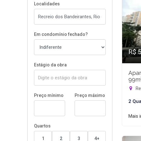
Localidades
Em condomínio fechado?
R$ 
Estágio da obra
Apar
99m
Rec
Preço mínimo
Preço máximo
2 Qua
Mais 
Quartos
1
2
3
4+