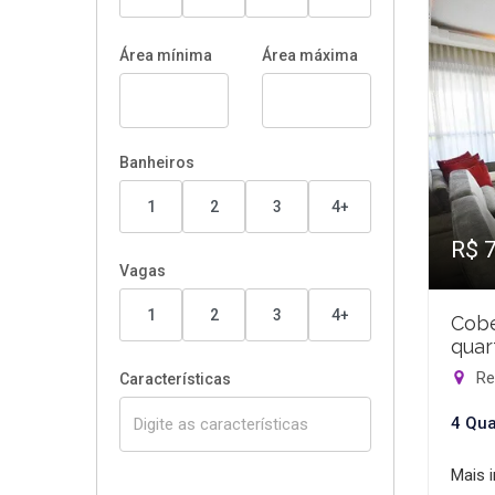
Área mínima
Área máxima
Banheiros
1
2
3
4+
R$ 
Vagas
1
2
3
4+
Cobe
quar
Rec
Características
4 Qua
Mais 