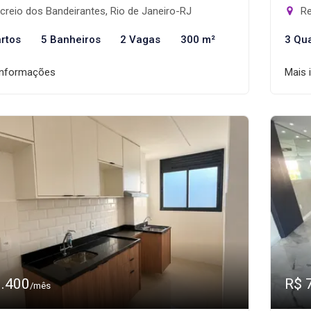
reio dos Bandeirantes, Rio de Janeiro-RJ
Re
rtos
5 Banheiros
2 Vagas
300 m²
3 Qu
informações
Mais 
3.400
R$ 
/mês