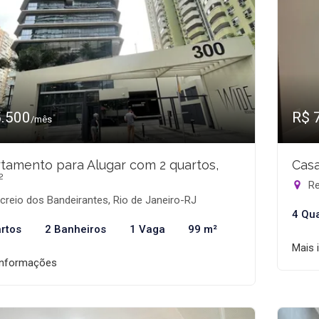
5.500
R$ 
/mês
tamento para Alugar com 2 quartos,
Casa
²
Re
reio dos Bandeirantes, Rio de Janeiro-RJ
4 Qu
rtos
2 Banheiros
1 Vaga
99 m²
Mais 
informações