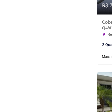
R$ 
Cobe
quar
Rec
2 Qua
Mais 