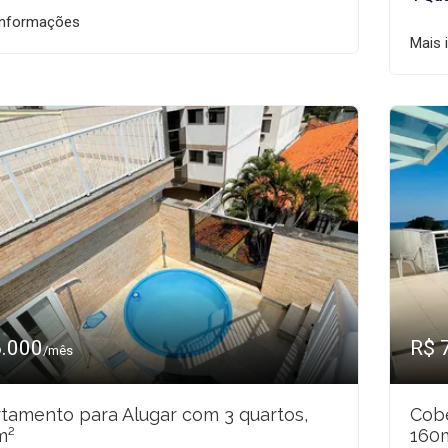
informações
Mais 
6.000
R$ 
/mês
tamento para Alugar com 3 quartos,
Cobe
m²
160