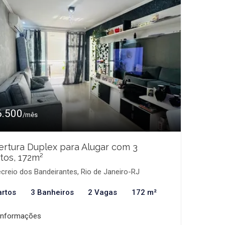
6.500
/mês
rtura Duplex para Alugar com 3
tos, 172m²
creio dos Bandeirantes, Rio de Janeiro-RJ
artos
3 Banheiros
2 Vagas
172 m²
informações