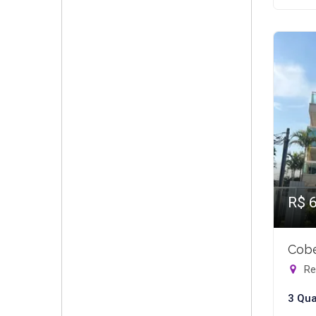
R$ 
Cobe
Rec
3 Qua