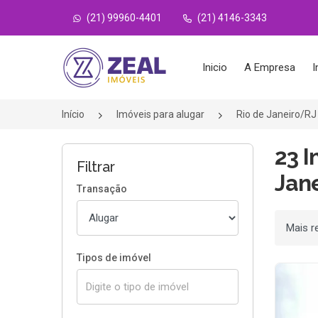
(21) 99960-4401
(21) 4146-3343
Página inicial
Inicio
A Empresa
I
Início
Imóveis para alugar
Rio de Janeiro/RJ
23 I
Filtrar
Jane
Transação
Ordenar
Tipos de imóvel