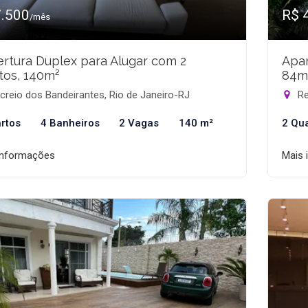
7.500
R$ 
/mês
rtura Duplex para Alugar com 2
Apar
tos, 140m²
84m
reio dos Bandeirantes, Rio de Janeiro-RJ
Re
rtos
4 Banheiros
2 Vagas
140 m²
2 Qu
informações
Mais 