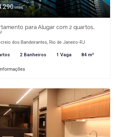
4.290
/mês
tamento para Alugar com 2 quartos,
²
creio dos Bandeirantes, Rio de Janeiro-RJ
artos
2 Banheiros
1 Vaga
84 m²
informações