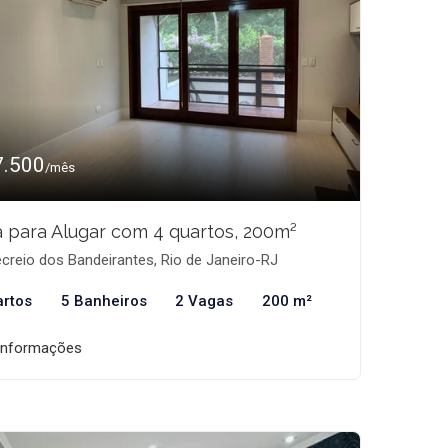
7.500
/mês
 para Alugar com 4 quartos, 200m²
creio dos Bandeirantes, Rio de Janeiro-RJ
artos
5 Banheiros
2 Vagas
200 m²
informações