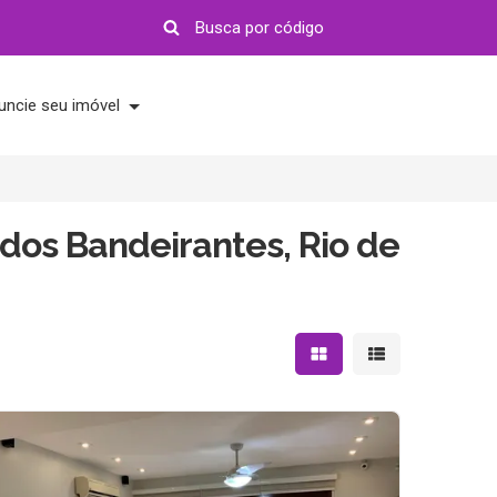
uncie seu imóvel
 dos Bandeirantes, Rio de
Mostrar resultados em 
Mostrar resultad