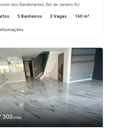
creio dos Bandeirantes, Rio de Janeiro-RJ
artos
5 Banheiros
3 Vagas
160 m²
informações
7.300
/mês