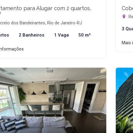
tamento para Alugar com 2 quartos,
Cobe
²
Re
reio dos Bandeirantes, Rio de Janeiro-RJ
3 Qu
rtos
2 Banheiros
1 Vaga
50 m²
Mais 
informações