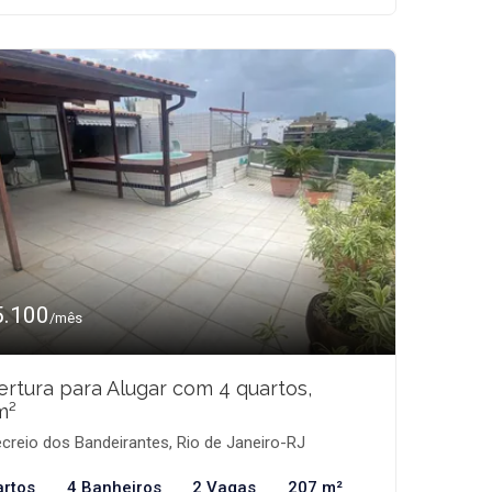
5.100
/mês
rtura para Alugar com 4 quartos,
m²
creio dos Bandeirantes, Rio de Janeiro-RJ
artos
4 Banheiros
2 Vagas
207 m²