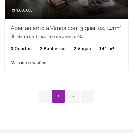
R$ 1.650.000
Apartamento à Venda com 3 quartos, 141m²
Barra da Tijuca, Rio de Janeiro-RJ
3 Quartos
2 Banheiros
2 Vagas
141 m²
Mais informações
‹
1
2
›