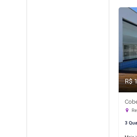
R$ 
Cobe
Rec
3 Qua