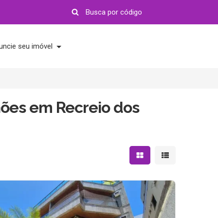
uncie seu imóvel
hões em Recreio dos
Mostrar resultados em 
Mostrar resultad