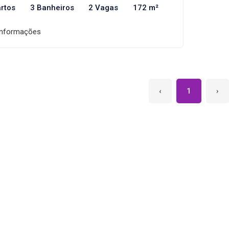
rtos
3 Banheiros
2 Vagas
172 m²
informações
‹
1
›