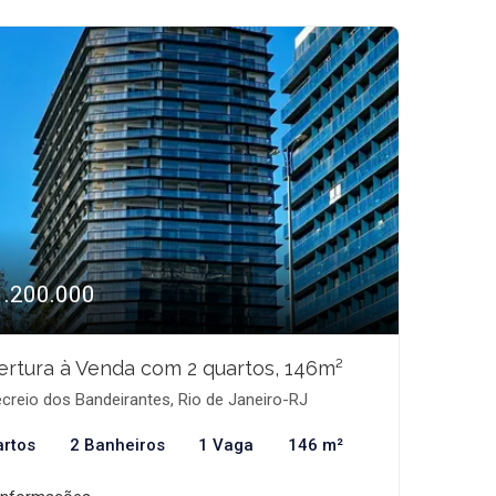
1.200.000
rtura à Venda com 2 quartos, 146m²
creio dos Bandeirantes, Rio de Janeiro-RJ
artos
2 Banheiros
1 Vaga
146 m²