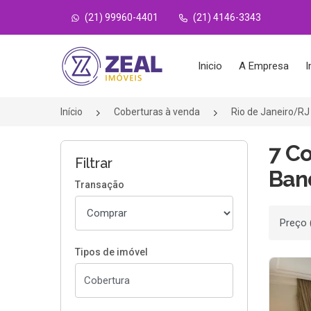
(21) 99960-4401
(21) 4146-3343
Página inicial
Inicio
A Empresa
I
Início
Coberturas à venda
Rio de Janeiro/RJ
7 C
Filtrar
Band
Transação
Ordenar
Tipos de imóvel