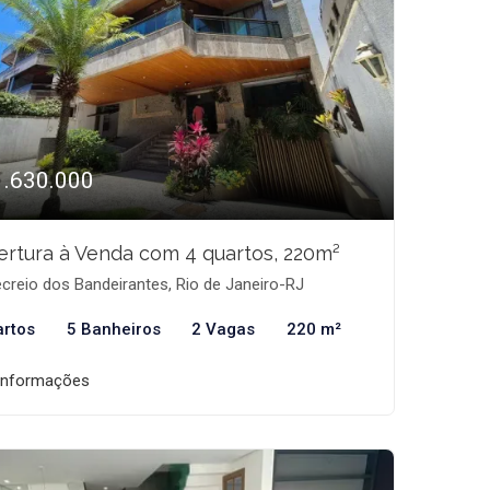
1.630.000
rtura à Venda com 4 quartos, 220m²
creio dos Bandeirantes, Rio de Janeiro-RJ
artos
5 Banheiros
2 Vagas
220 m²
informações