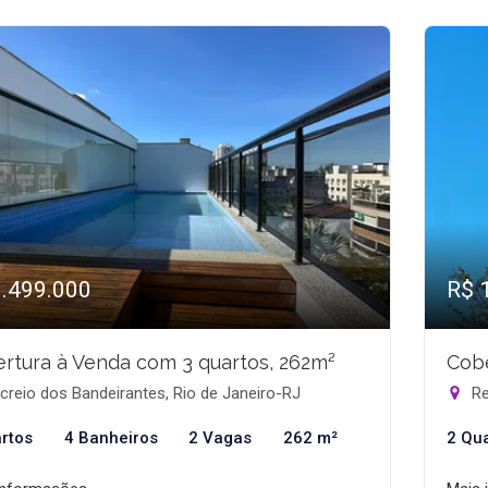
1.499.000
R$ 
rtura à Venda com 3 quartos, 262m²
Cobe
reio dos Bandeirantes, Rio de Janeiro-RJ
Re
rtos
4 Banheiros
2 Vagas
262 m²
2 Qu