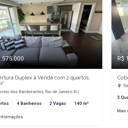
1.575.000
R$ 
rtura Duplex à Venda com 2 quartos,
Cobe
m²
Re
reio dos Bandeirantes, Rio de Janeiro-RJ
3 Qu
rtos
4 Banheiros
2 Vagas
140 m²
Mais 
informações