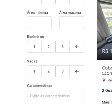
Área mínima
Área máxima
Banheiros
1
2
3
4+
R$ 
Vagas
Cobe
1
2
3
4+
140
Rec
Características
2 Qua
Mais 