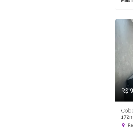
Mais 
R$ 
Cobe
172m
Rec