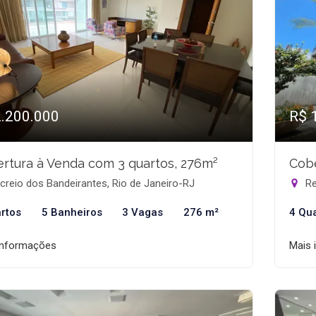
2.200.000
R$ 
rtura à Venda com 3 quartos, 276m²
Cobe
reio dos Bandeirantes, Rio de Janeiro-RJ
Re
rtos
5 Banheiros
3 Vagas
276 m²
4 Qu
informações
Mais 