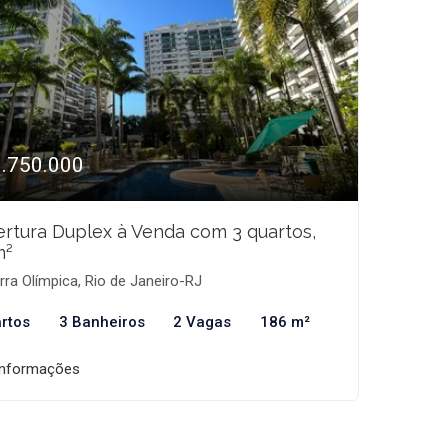
1.750.000
rtura Duplex à Venda com 3 quartos,
m²
ra Olímpica, Rio de Janeiro-RJ
rtos
3 Banheiros
2 Vagas
186 m²
informações