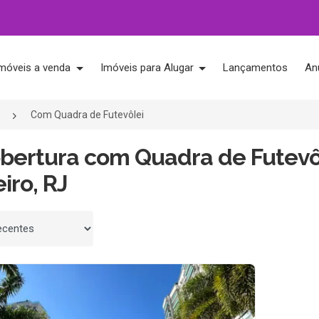
móveis a venda
Imóveis para Alugar
Lançamentos
An
Com Quadra de Futevôlei
obertura com Quadra de Futevô
iro, RJ
 por