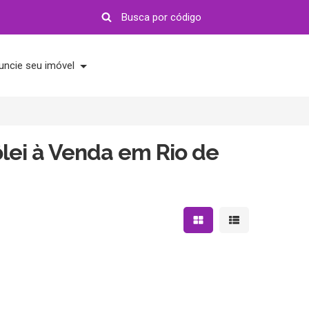
uncie seu imóvel
lei à Venda em Rio de
Mostrar resultados em 
Mostrar resultad