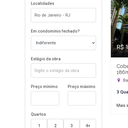
Localidades
Em condomínio fechado?
R$ 
Estágio da obra
Cobe
186
Bar
Preço mínimo
Preço máximo
3 Qua
Mais 
Quartos
1
2
3
4+