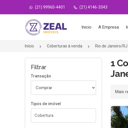
(21) 99960-4401
(21) 4146-3343
Página inicial
Inicio
A Empresa
I
Início
Coberturas à venda
Rio de Janeiro/RJ
1 C
Filtrar
Jane
Transação
Ordenar
Tipos de imóvel