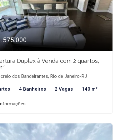
1.575.000
rtura Duplex à Venda com 2 quartos,
m²
creio dos Bandeirantes, Rio de Janeiro-RJ
artos
4 Banheiros
2 Vagas
140 m²
informações