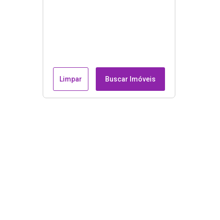
Limpar
Buscar Imóveis
Endereço e contatos
Avenida Guilherme de Almeida, nº 51, sala 205 - Recrei
dos Bandeirantes, Rio de Janeiro/RJ, CEP : 22790-100.