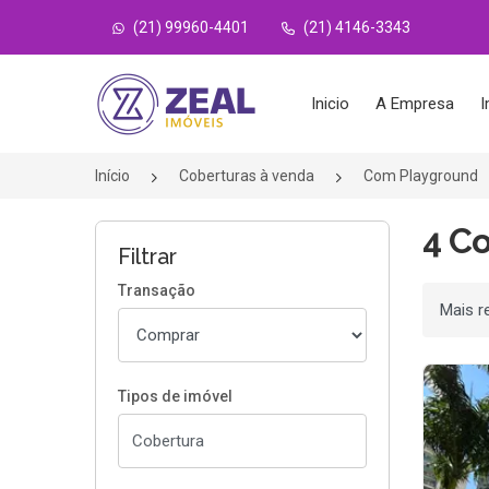
(21) 99960-4401
(21) 4146-3343
Página inicial
Inicio
A Empresa
I
Início
Coberturas à venda
Com Playground
4 C
Filtrar
Transação
Ordenar
Tipos de imóvel