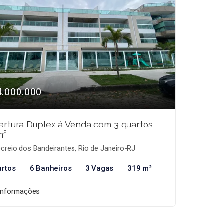
4.000.000
rtura Duplex à Venda com 3 quartos,
m²
creio dos Bandeirantes, Rio de Janeiro-RJ
artos
6 Banheiros
3 Vagas
319 m²
informações