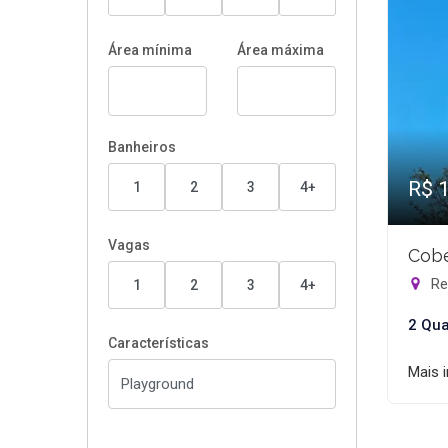
Área mínima
Área máxima
Banheiros
R$ 
1
2
3
4+
Vagas
Cobe
Rec
1
2
3
4+
2 Qua
Características
Mais 