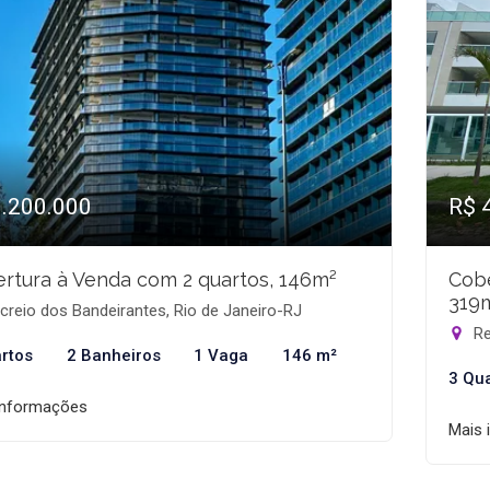
1.200.000
R$ 
rtura à Venda com 2 quartos, 146m²
Cobe
319
reio dos Bandeirantes, Rio de Janeiro-RJ
Re
rtos
2 Banheiros
1 Vaga
146 m²
3 Qu
informações
Mais 