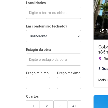
Localidades
Em condomínio fechado?
R$ 
Cobe
Estágio da obra
186
Bar
3 Qua
Preço mínimo
Preço máximo
Mais 
Quartos
1
2
3
4+