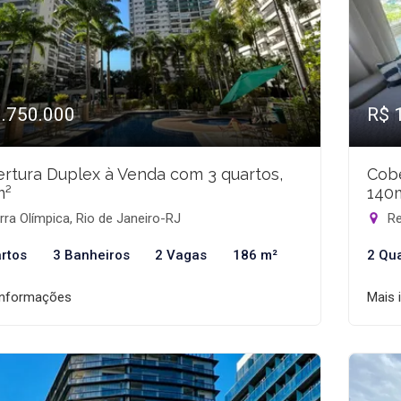
1.750.000
R$ 
rtura Duplex à Venda com 3 quartos,
Cobe
m²
140
ra Olímpica, Rio de Janeiro-RJ
Re
rtos
3 Banheiros
2 Vagas
186 m²
2 Qu
informações
Mais 