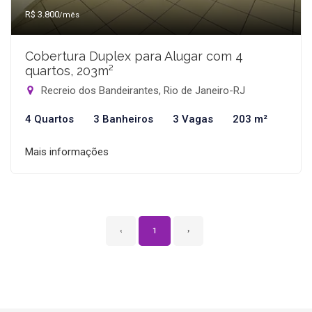
R$ 3.800
/mês
Cobertura Duplex para Alugar com 4
quartos, 203m²
Recreio dos Bandeirantes, Rio de Janeiro-RJ
4 Quartos
3 Banheiros
3 Vagas
203 m²
Mais informações
‹
1
›