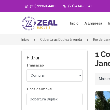
(21) 99960-4401
(21) 4146-3343
Página inicial
Inicio
A Empresa
I
Início
Coberturas Duplex à venda
Rio de Jan
1 Co
Filtrar
Jane
Transação
Ordenar
Tipos de imóvel