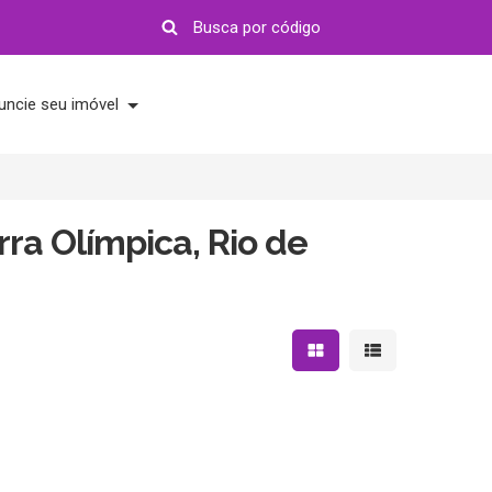
uncie seu imóvel
ra Olímpica, Rio de
Mostrar resultados em 
Mostrar resultad