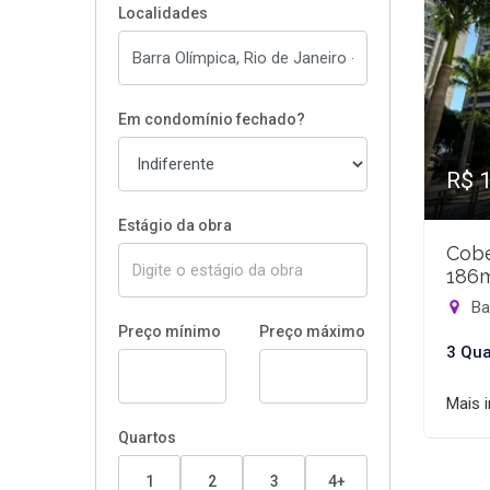
Localidades
Em condomínio fechado?
R$ 
Estágio da obra
Cobe
186
Bar
Preço mínimo
Preço máximo
3 Qua
Mais 
Quartos
1
2
3
4+