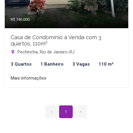
R$ 740.000
Casa de Condomínio à Venda com 3
quartos, 110m²
Pechincha, Rio de Janeiro-RJ
3 Quartos
1 Banheiro
3 Vagas
110 m²
Mais informações
‹
1
›