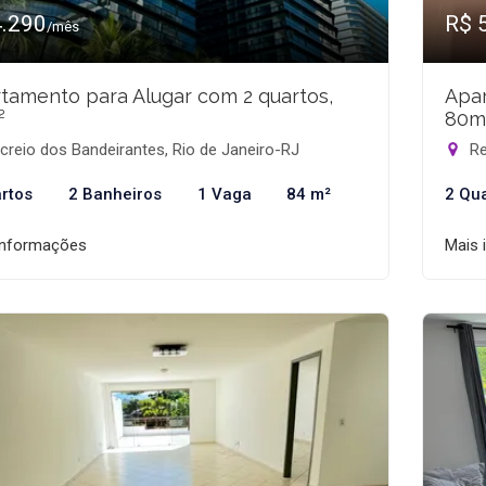
4.290
R$ 
/mês
tamento para Alugar com 2 quartos,
Apar
²
80m
reio dos Bandeirantes, Rio de Janeiro-RJ
Re
rtos
2 Banheiros
1 Vaga
84 m²
2 Qu
informações
Mais 