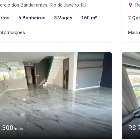
reio dos Bandeirantes, Rio de Janeiro-RJ
Re
rtos
5 Banheiros
3 Vagas
160 m²
2 Qu
informações
Mais 
7.300
R$ 
/mês