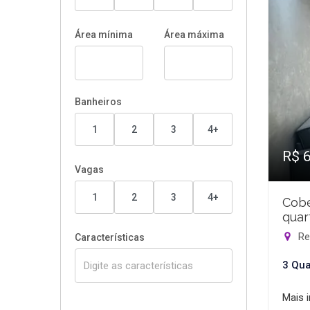
Área mínima
Área máxima
Banheiros
1
2
3
4+
R$ 
Vagas
1
2
3
4+
Cobe
quar
Rec
Características
3 Qua
Mais 