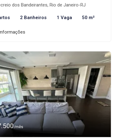
creio dos Bandeirantes, Rio de Janeiro-RJ
artos
2 Banheiros
1 Vaga
50 m²
informações
7.500
/mês