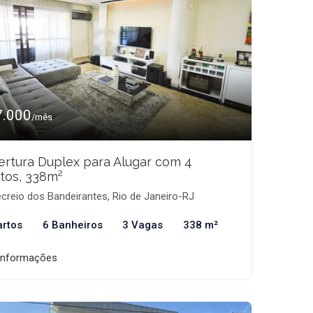
7.000
/mês
rtura Duplex para Alugar com 4
tos, 338m²
creio dos Bandeirantes, Rio de Janeiro-RJ
artos
6 Banheiros
3 Vagas
338 m²
informações