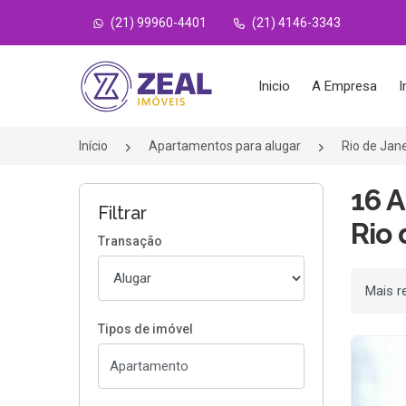
(21) 99960-4401
(21) 4146-3343
Página inicial
Inicio
A Empresa
I
Início
Apartamentos para alugar
Rio de Jan
16 
Filtrar
Rio 
Transação
Ordenar
Tipos de imóvel