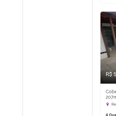
R$ 
Cobe
207
Rec
4 Qua