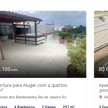
5.100
R$ 
/mês
rtura para Alugar com 4 quartos,
Apar
m²
300
reio dos Bandeirantes, Rio de Janeiro-RJ
Re
rtos
4 Banheiros
2 Vagas
207 m²
3 Qu