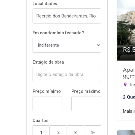
Localidades
Em condomínio fechado?
R$ 
Estágio da obra
Apar
99m
Rec
Preço mínimo
Preço máximo
2 Qua
Mais 
Quartos
1
2
3
4+