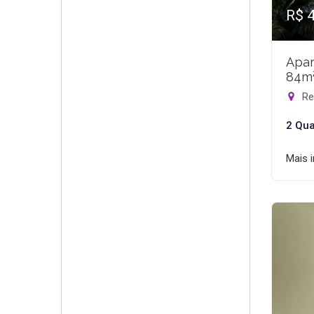
R$ 
Apar
84m
Rec
2 Qua
Mais 