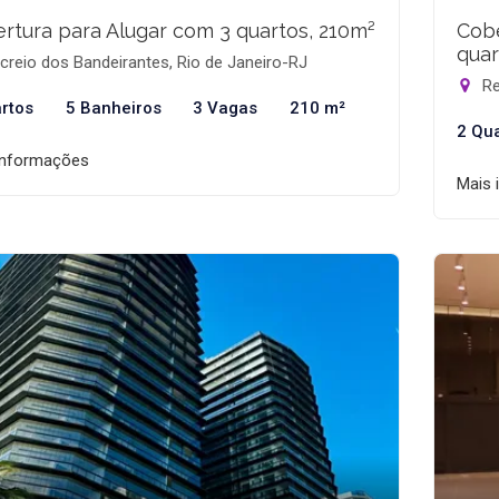
rtura para Alugar com 3 quartos, 210m²
Cobe
quar
reio dos Bandeirantes, Rio de Janeiro-RJ
Re
rtos
5 Banheiros
3 Vagas
210 m²
2 Qu
informações
Mais 