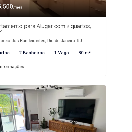
5.500
/mês
tamento para Alugar com 2 quartos,
²
creio dos Bandeirantes, Rio de Janeiro-RJ
artos
2 Banheiros
1 Vaga
80 m²
informações