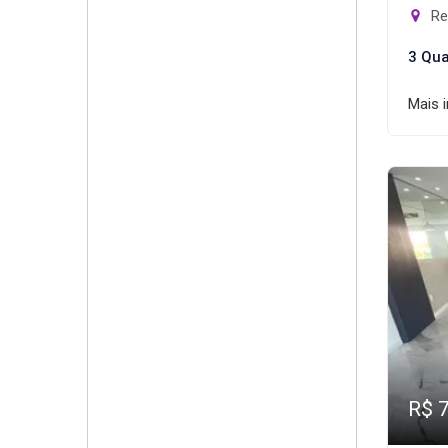
Rec
3 Qua
Mais 
R$ 