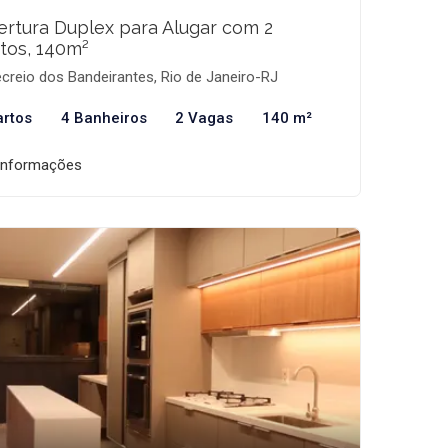
rtura Duplex para Alugar com 2
tos, 140m²
creio dos Bandeirantes, Rio de Janeiro-RJ
artos
4 Banheiros
2 Vagas
140 m²
informações