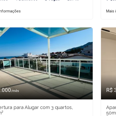
informações
Mais 
7.000
R$ 
/mês
rtura para Alugar com 3 quartos,
Apar
m²
50m