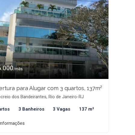
6.000
/mês
rtura para Alugar com 3 quartos, 137m²
creio dos Bandeirantes, Rio de Janeiro-RJ
artos
3 Banheiros
3 Vagas
137 m²
informações