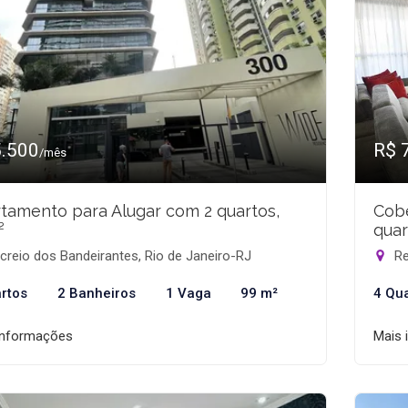
5.500
R$ 
/mês
tamento para Alugar com 2 quartos,
Cobe
²
quar
reio dos Bandeirantes, Rio de Janeiro-RJ
Re
rtos
2 Banheiros
1 Vaga
99 m²
4 Qu
informações
Mais 