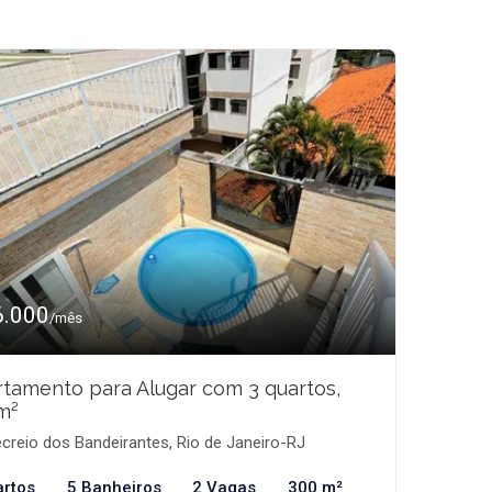
6.000
/mês
tamento para Alugar com 3 quartos,
m²
creio dos Bandeirantes, Rio de Janeiro-RJ
artos
5 Banheiros
2 Vagas
300 m²