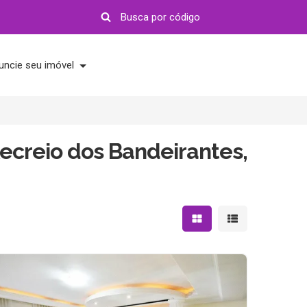
uncie seu imóvel
ecreio dos Bandeirantes,
Mostrar resultados em 
Mostrar resultad