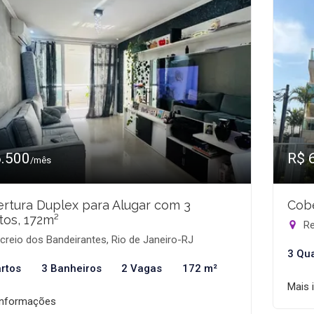
6.500
R$ 
/mês
rtura Duplex para Alugar com 3
Cobe
tos, 172m²
Re
reio dos Bandeirantes, Rio de Janeiro-RJ
3 Qu
rtos
3 Banheiros
2 Vagas
172 m²
Mais 
informações