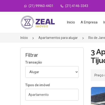
(21) 99960-4401
(21) 4146-3343
Página inicial
Inicio
A Empresa
I
Início
Apartamentos para alugar
Rio de Jan
3 Ap
Filtrar
Tiju
Transação
Ordenar
Tipos de imóvel