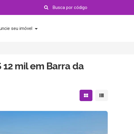
uncie seu imóvel
 12 mil em Barra da
Mostrar resultados em 
Mostrar resultad