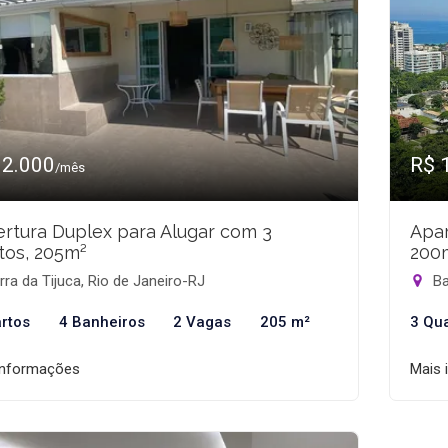
12.000
R$ 
/mês
rtura Duplex para Alugar com 3
Apar
tos, 205m²
200
ra da Tijuca, Rio de Janeiro-RJ
Ba
rtos
4 Banheiros
2 Vagas
205 m²
3 Qu
informações
Mais 