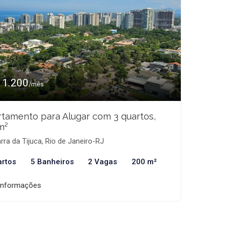
11.200
/mês
tamento para Alugar com 3 quartos,
m²
rra da Tijuca, Rio de Janeiro-RJ
artos
5 Banheiros
2 Vagas
200 m²
informações