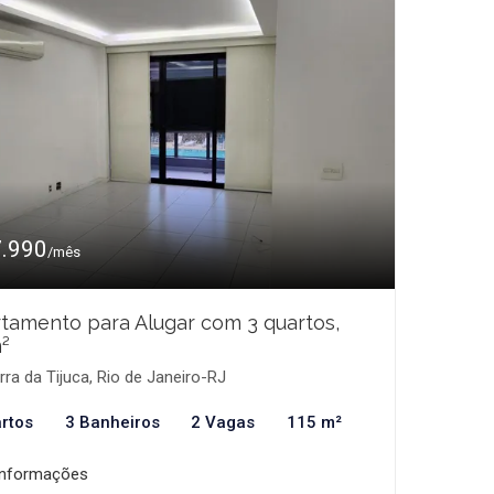
7.990
/mês
tamento para Alugar com 3 quartos,
²
ra da Tijuca, Rio de Janeiro-RJ
rtos
3 Banheiros
2 Vagas
115 m²
informações