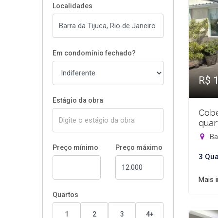
Localidades
Em condomínio fechado?
R$ 
Estágio da obra
Cobe
quar
Bar
Preço mínimo
Preço máximo
3 Qua
Mais 
Quartos
1
2
3
4+