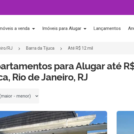
móveis a venda
Imóveis para Alugar
Lançamentos
An
eiro/RJ
Barra da Tijuca
Até R$ 12 mil
artamentos para Alugar até R$
ca, Rio de Janeiro, RJ
 por