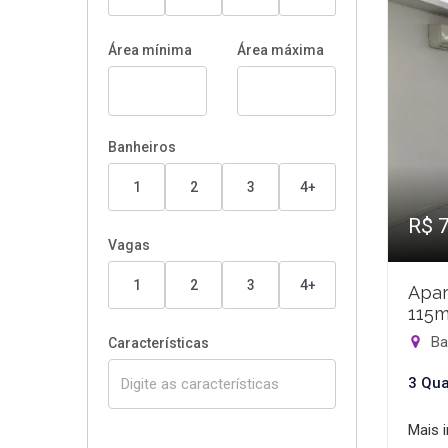
Área mínima
Área máxima
Banheiros
1
2
3
4+
R$ 
Vagas
1
2
3
4+
Apar
115m
Bar
Características
3 Qua
Mais 