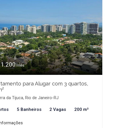
11.200
/mês
tamento para Alugar com 3 quartos,
m²
ra da Tijuca, Rio de Janeiro-RJ
rtos
5 Banheiros
2 Vagas
200 m²
informações