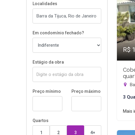
Localidades
Em condomínio fechado?
R$ 
Estágio da obra
Cobe
quar
Bar
Preço mínimo
Preço máximo
3 Qua
Mais 
Quartos
1
2
3
4+