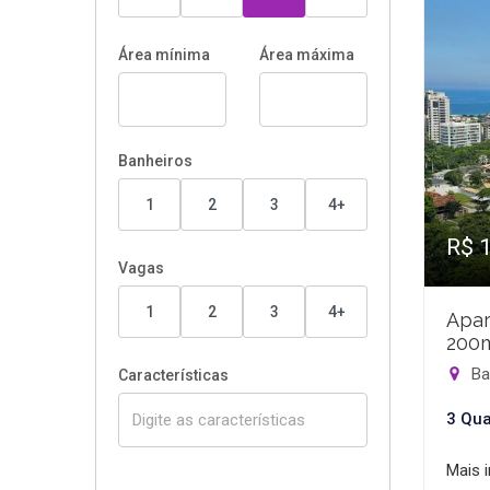
Área mínima
Área máxima
Banheiros
1
2
3
4+
R$ 
Vagas
1
2
3
4+
Apar
200
Bar
Características
3 Qua
Mais 