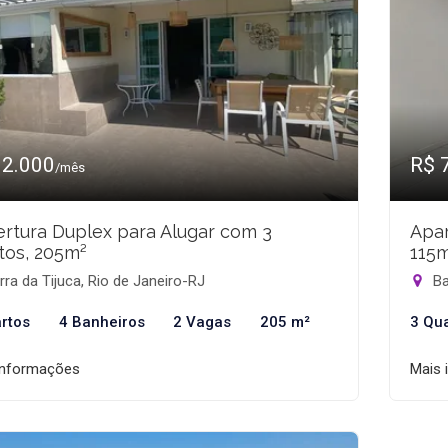
12.000
R$ 
/mês
rtura Duplex para Alugar com 3
Apar
tos, 205m²
115
ra da Tijuca, Rio de Janeiro-RJ
Ba
rtos
4 Banheiros
2 Vagas
205 m²
3 Qu
informações
Mais 