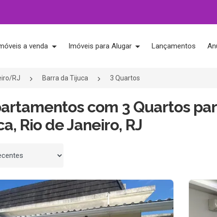
móveis a venda
Imóveis para Alugar
Lançamentos
An
eiro/RJ
Barra da Tijuca
3 Quartos
partamentos com 3 Quartos par
ca, Rio de Janeiro, RJ
 por