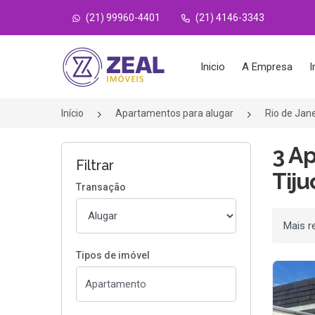
(21) 99960-4401
(21) 4146-3343
Página inicial
Inicio
A Empresa
I
Início
Apartamentos para alugar
Rio de Jan
3 A
Filtrar
Tiju
Transação
Ordenar
Tipos de imóvel