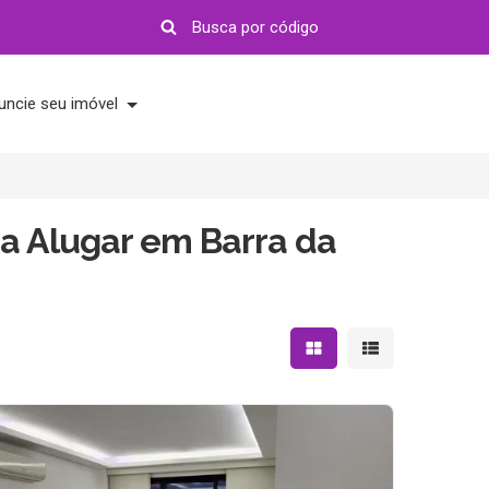
uncie seu imóvel
a Alugar em Barra da
Mostrar resultados em 
Mostrar resultad