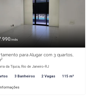
7.990
/mês
tamento para Alugar com 3 quartos,
m²
rra da Tijuca, Rio de Janeiro-RJ
artos
3 Banheiros
2 Vagas
115 m²
informações