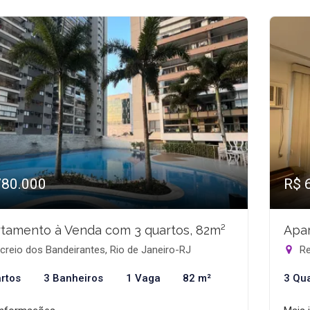
780.000
R$ 
tamento à Venda com 3 quartos, 82m²
Apar
reio dos Bandeirantes, Rio de Janeiro-RJ
Re
rtos
3 Banheiros
1 Vaga
82 m²
3 Qu