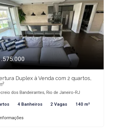
1.575.000
rtura Duplex à Venda com 2 quartos,
m²
creio dos Bandeirantes, Rio de Janeiro-RJ
artos
4 Banheiros
2 Vagas
140 m²
informações