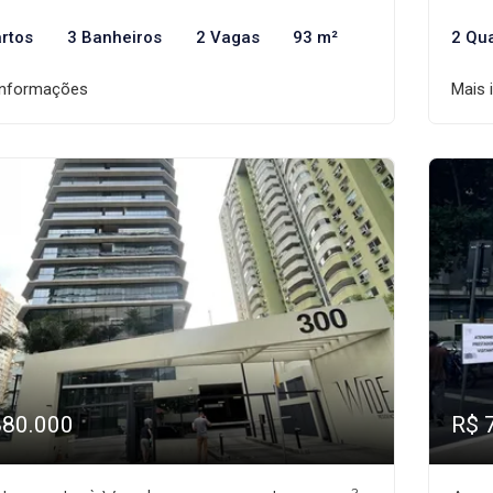
rtos
3 Banheiros
2 Vagas
93 m²
2 Qu
informações
Mais 
880.000
R$ 