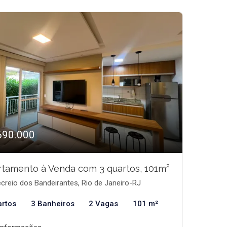
690.000
tamento à Venda com 3 quartos, 101m²
creio dos Bandeirantes, Rio de Janeiro-RJ
artos
3 Banheiros
2 Vagas
101 m²