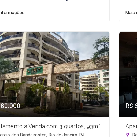
informações
Mais 
680.000
R$ 
tamento à Venda com 3 quartos, 93m²
Apar
reio dos Bandeirantes, Rio de Janeiro-RJ
Re