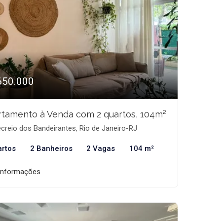
650.000
tamento à Venda com 2 quartos, 104m²
creio dos Bandeirantes, Rio de Janeiro-RJ
artos
2 Banheiros
2 Vagas
104 m²
informações