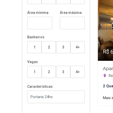
Área mínima
Área máxima
Banheiros
1
2
3
4+
R$ 
Vagas
Apar
1
2
3
4+
Rec
2 Qua
Características
Mais 