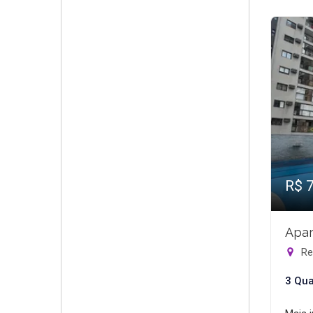
R$ 
Apar
Rec
3 Qua