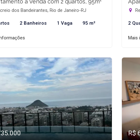
tamento à Venda com 2 quartos, 95m²
Apar
reio dos Bandeirantes, Rio de Janeiro-RJ
Re
rtos
2 Banheiros
1 Vaga
95 m²
2 Qu
informações
Mais 
735.000
R$ 