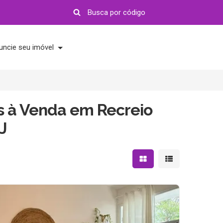
uncie seu imóvel
s à Venda em Recreio
J
Mostrar resultados em 
Mostrar resultad