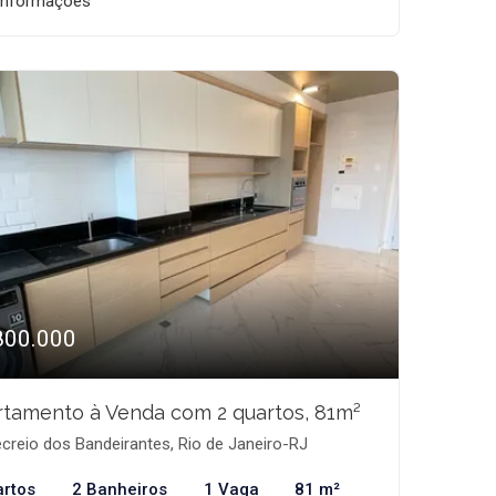
informações
800.000
tamento à Venda com 2 quartos, 81m²
creio dos Bandeirantes, Rio de Janeiro-RJ
artos
2 Banheiros
1 Vaga
81 m²