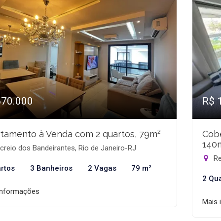
670.000
R$ 
tamento à Venda com 2 quartos, 79m²
Cobe
140
reio dos Bandeirantes, Rio de Janeiro-RJ
Re
rtos
3 Banheiros
2 Vagas
79 m²
2 Qu
informações
Mais 