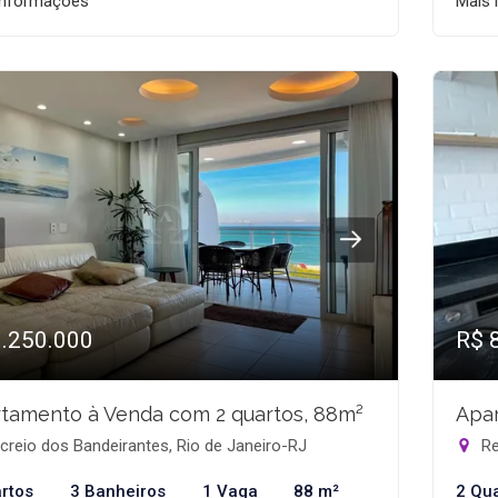
informações
Mais 
1.250.000
R$ 
tamento à Venda com 2 quartos, 88m²
Apar
reio dos Bandeirantes, Rio de Janeiro-RJ
Re
rtos
3 Banheiros
1 Vaga
88 m²
2 Qu