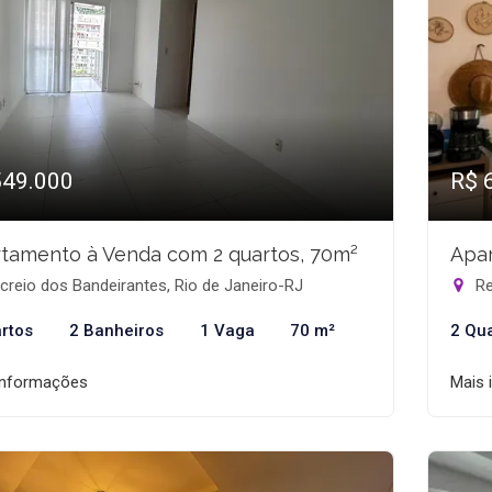
549.000
R$ 
tamento à Venda com 2 quartos, 70m²
Apar
reio dos Bandeirantes, Rio de Janeiro-RJ
Re
rtos
2 Banheiros
1 Vaga
70 m²
2 Qu
informações
Mais 