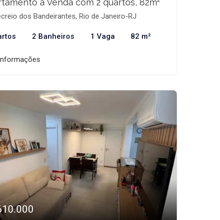
tamento à Venda com 2 quartos, 82m²
creio dos Bandeirantes, Rio de Janeiro-RJ
artos
2 Banheiros
1 Vaga
82 m²
informações
610.000