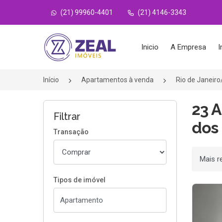
(21) 99960-4401
(21) 4146-3343
Página inicial
Inicio
A Empresa
I
Início
Apartamentos à venda
Rio de Janeir
23 
Filtrar
dos 
Transação
Ordenar
Tipos de imóvel