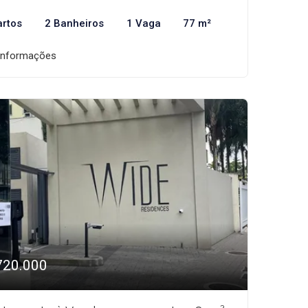
artos
2 Banheiros
1 Vaga
77 m²
informações
720.000