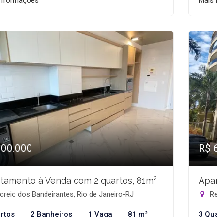
informações
Mais 
800.000
R$ 
tamento à Venda com 2 quartos, 81m²
Apar
reio dos Bandeirantes, Rio de Janeiro-RJ
Re
rtos
2 Banheiros
1 Vaga
81 m²
3 Qu