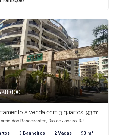
informações
680.000
tamento à Venda com 3 quartos, 93m²
creio dos Bandeirantes, Rio de Janeiro-RJ
artos
3 Banheiros
2 Vagas
93 m²