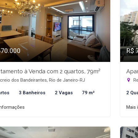
670.000
R$ 
tamento à Venda com 2 quartos, 79m²
Apar
reio dos Bandeirantes, Rio de Janeiro-RJ
Re
rtos
3 Banheiros
2 Vagas
79 m²
2 Qu
informações
Mais 