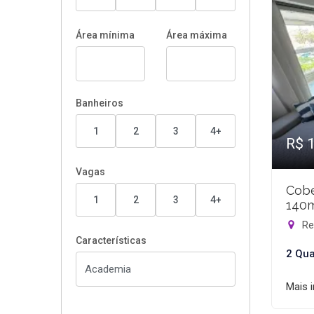
Área mínima
Área máxima
Banheiros
1
2
3
4+
R$ 
Vagas
Cobe
1
2
3
4+
140
Rec
Características
2 Qua
Mais 