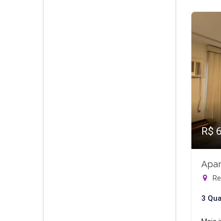
R$ 
Apar
Rec
3 Qua