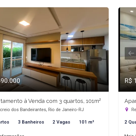
690.000
R$ 
tamento à Venda com 3 quartos, 101m²
Apar
reio dos Bandeirantes, Rio de Janeiro-RJ
Re
rtos
3 Banheiros
2 Vagas
101 m²
2 Qu