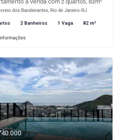
tamento à Venda com 2 quartos, 82m²
creio dos Bandeirantes, Rio de Janeiro-RJ
artos
2 Banheiros
1 Vaga
82 m²
informações
740.000