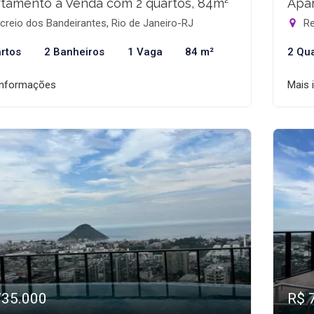
tamento à Venda com 2 quartos, 84m²
Apar
reio dos Bandeirantes, Rio de Janeiro-RJ
Re
rtos
2 Banheiros
1 Vaga
84 m²
2 Qu
informações
Mais 
735.000
R$ 