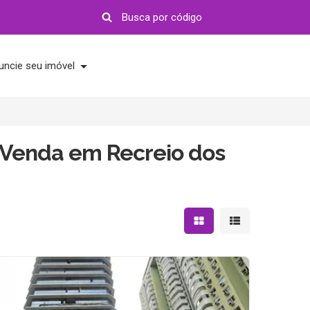
uncie seu imóvel
Venda em Recreio dos
Mostrar resultados em 
Mostrar resultad