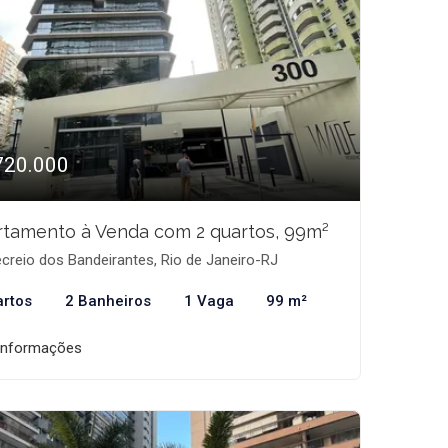
720.000
tamento à Venda com 2 quartos, 99m²
creio dos Bandeirantes, Rio de Janeiro-RJ
artos
2 Banheiros
1 Vaga
99 m²
informações