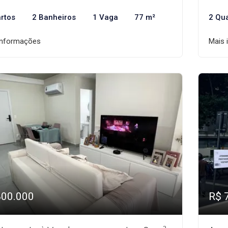
rtos
2 Banheiros
1 Vaga
77 m²
2 Qu
informações
Mais 
800.000
R$ 