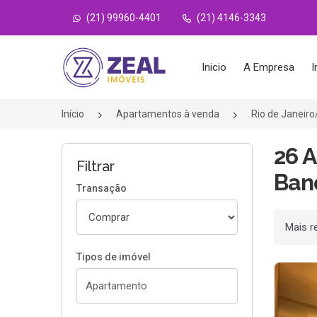
(21) 99960-4401
(21) 4146-3343
Página inicial
Inicio
A Empresa
I
Início
Apartamentos à venda
Rio de Janeir
26 
Filtrar
Band
Transação
Ordenar
Tipos de imóvel