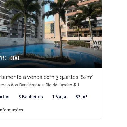
780.000
tamento à Venda com 3 quartos, 82m²
creio dos Bandeirantes, Rio de Janeiro-RJ
artos
3 Banheiros
1 Vaga
82 m²
informações