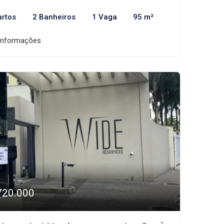
artos
2 Banheiros
1 Vaga
95 m²
informações
720.000