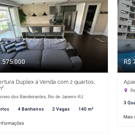
1.575.000
R$ 
rtura Duplex à Venda com 2 quartos,
Apar
m²
Re
reio dos Bandeirantes, Rio de Janeiro-RJ
3 Qu
rtos
4 Banheiros
2 Vagas
140 m²
Mais 
informações