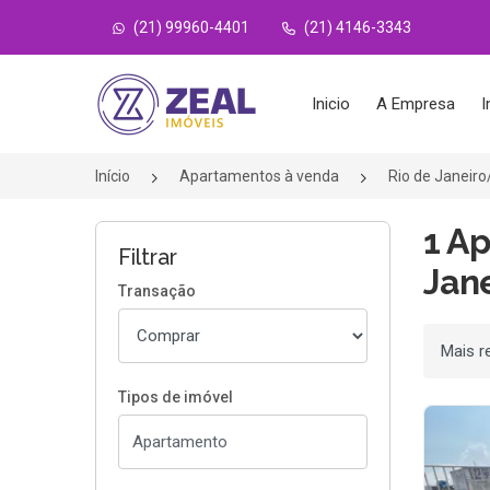
(21) 99960-4401
(21) 4146-3343
Página inicial
Inicio
A Empresa
I
Início
Apartamentos à venda
Rio de Janeir
1 A
Filtrar
Jane
Transação
Ordenar
Tipos de imóvel