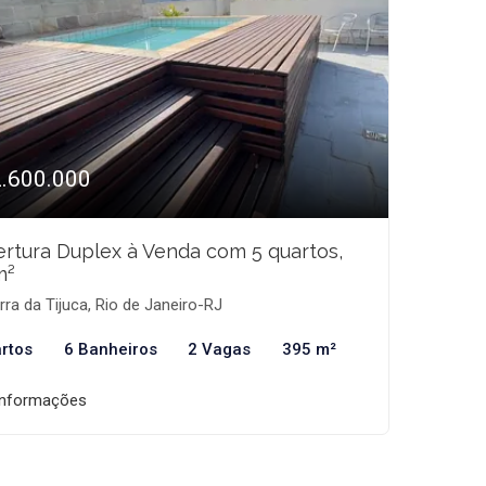
2.600.000
rtura Duplex à Venda com 5 quartos,
m²
ra da Tijuca, Rio de Janeiro-RJ
rtos
6 Banheiros
2 Vagas
395 m²
informações