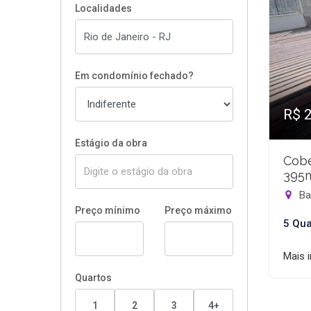
Localidades
Em condomínio fechado?
R$ 
Estágio da obra
Cobe
395
Bar
Preço mínimo
Preço máximo
5 Qua
Mais 
Quartos
1
2
3
4+