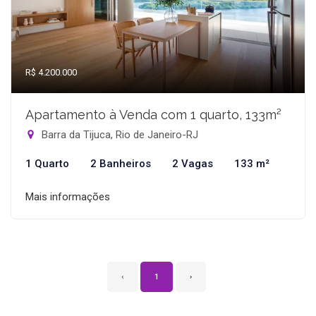
R$ 4.200.000
Apartamento à Venda com 1 quarto, 133m²
Barra da Tijuca, Rio de Janeiro-RJ
1 Quarto
2 Banheiros
2 Vagas
133 m²
Mais informações
‹
1
›