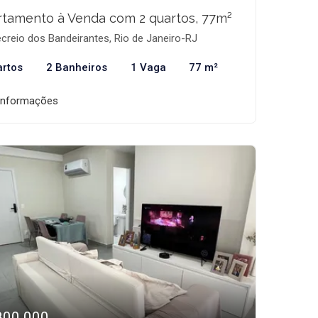
tamento à Venda com 2 quartos, 77m²
creio dos Bandeirantes, Rio de Janeiro-RJ
artos
2 Banheiros
1 Vaga
77 m²
informações
800.000