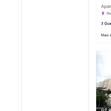
Apar
Rec
3 Qua
Mais 
R$ 