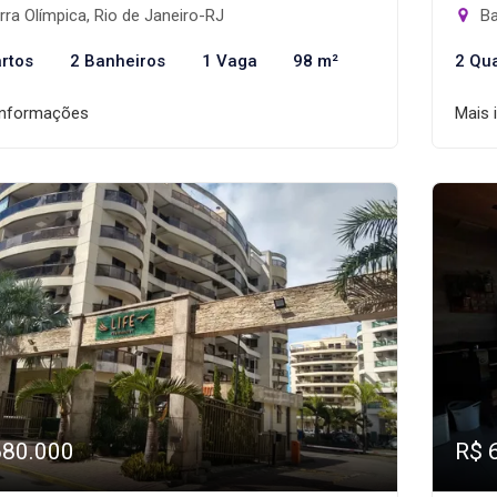
ra Olímpica, Rio de Janeiro-RJ
Ba
rtos
2 Banheiros
1 Vaga
98 m²
2 Qu
informações
Mais 
680.000
R$ 