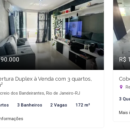
990.000
R$ 
rtura Duplex à Venda com 3 quartos,
Cobe
²
Re
reio dos Bandeirantes, Rio de Janeiro-RJ
3 Qu
rtos
3 Banheiros
2 Vagas
172 m²
Mais 
informações