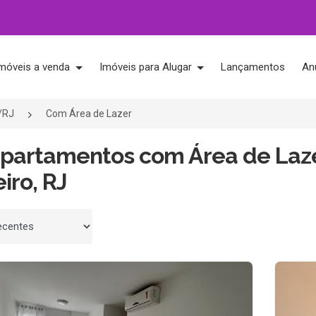
móveis a venda
Imóveis para Alugar
Lançamentos
An
o/RJ
Com Área de Lazer
Apartamentos com Área de Laze
iro, RJ
 por