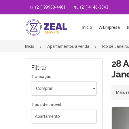
(21) 99960-4401
(21) 4146-3343
Página inicial
Inicio
A Empresa
I
Início
Apartamentos à venda
Rio de Janeir
28 
Filtrar
Jane
Transação
Ordenar
Tipos de imóvel