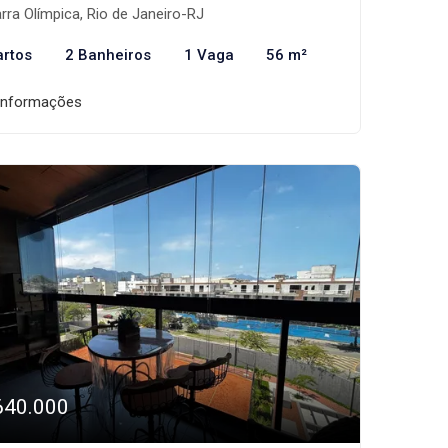
rra Olímpica, Rio de Janeiro-RJ
artos
2 Banheiros
1 Vaga
56 m²
informações
640.000