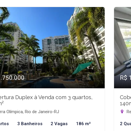
1.750.000
R$ 
rtura Duplex à Venda com 3 quartos,
Cobe
m²
140
ra Olímpica, Rio de Janeiro-RJ
Re
rtos
3 Banheiros
2 Vagas
186 m²
2 Qu