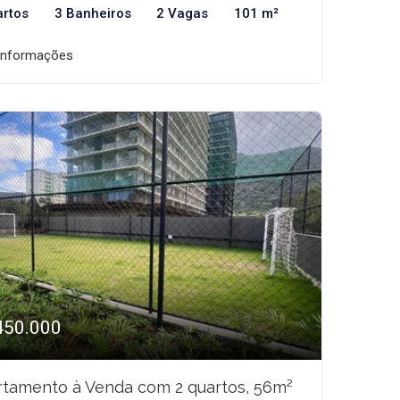
artos
3 Banheiros
2 Vagas
101 m²
informações
450.000
tamento à Venda com 2 quartos, 56m²