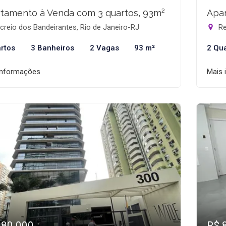
tamento à Venda com 3 quartos, 93m²
Apar
reio dos Bandeirantes, Rio de Janeiro-RJ
Re
rtos
3 Banheiros
2 Vagas
93 m²
2 Qu
informações
Mais 
880.000
R$ 