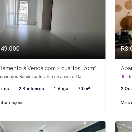
549.000
R$ 
tamento à Venda com 2 quartos, 70m²
Apar
reio dos Bandeirantes, Rio de Janeiro-RJ
Re
rtos
2 Banheiros
1 Vaga
70 m²
2 Qu
informações
Mais 