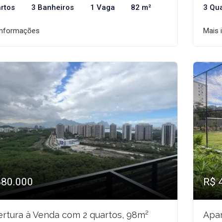
rtos
3 Banheiros
1 Vaga
82 m²
3 Qu
informações
Mais 
880.000
R$ 
rtura à Venda com 2 quartos, 98m²
Apar