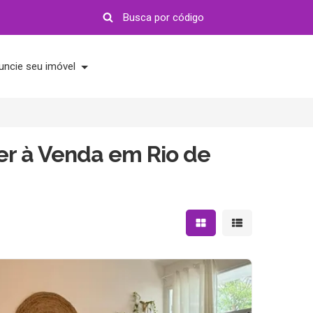
uncie seu imóvel
r à Venda em Rio de
Mostrar resultados em 
Mostrar resultad