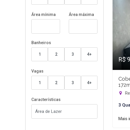
Área mínima
Área máxima
Banheiros
1
2
3
4+
R$ 
Vagas
Cobe
1
2
3
4+
172m
Rec
Características
3 Qua
Mais 