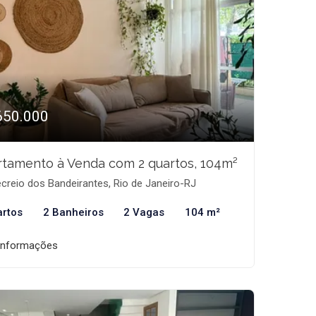
650.000
tamento à Venda com 2 quartos, 104m²
creio dos Bandeirantes, Rio de Janeiro-RJ
artos
2 Banheiros
2 Vagas
104 m²
informações