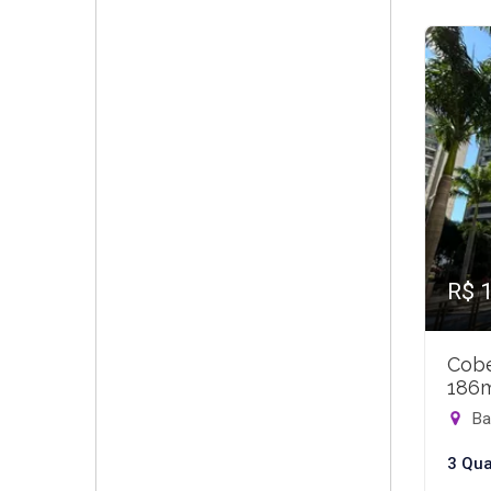
R$ 
Cobe
186
Bar
3 Qua