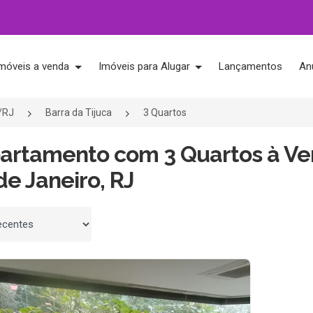
móveis a venda
Imóveis para Alugar
Lançamentos
An
o/RJ
Barra da Tijuca
3 Quartos
partamento com 3 Quartos à Ve
de Janeiro, RJ
 por