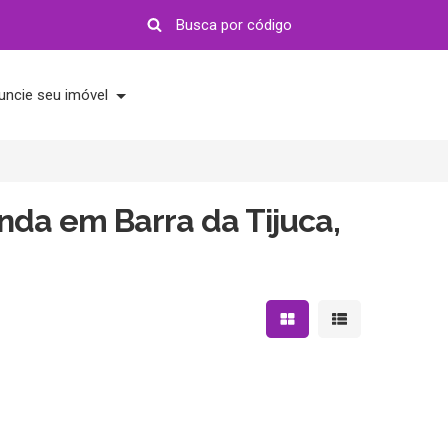
uncie seu imóvel
nda em Barra da Tijuca,
Mostrar resultados em 
Mostrar resultad