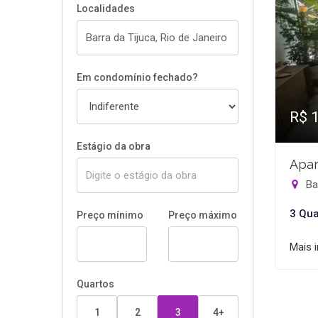
Localidades
Em condomínio fechado?
R$ 
Estágio da obra
Apar
Bar
3 Qua
Preço mínimo
Preço máximo
Mais 
Quartos
1
2
3
4+