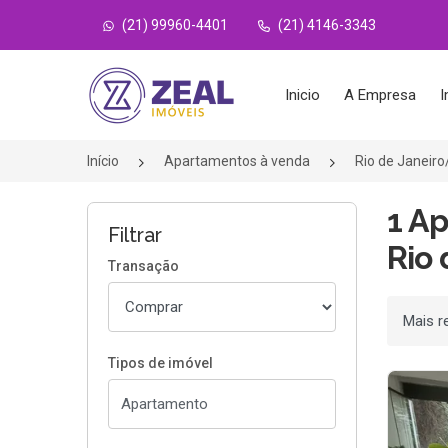
(21) 99960-4401
(21) 4146-3343
Página inicial
Inicio
A Empresa
I
Início
Apartamentos à venda
Rio de Janeir
1 A
Filtrar
Rio 
Transação
Ordenar
Tipos de imóvel