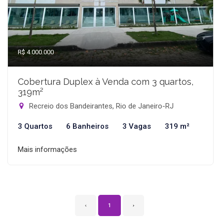
R$ 4.000.000
Cobertura Duplex à Venda com 3 quartos,
319m²
Recreio dos Bandeirantes, Rio de Janeiro-RJ
3 Quartos
6 Banheiros
3 Vagas
319 m²
Mais informações
‹
1
›