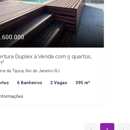
2.600.000
rtura Duplex à Venda com 5 quartos,
m²
ra da Tijuca, Rio de Janeiro-RJ
rtos
6 Banheiros
2 Vagas
395 m²
informações