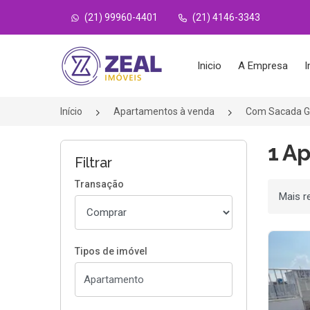
(21) 99960-4401
(21) 4146-3343
Página inicial
Inicio
A Empresa
I
Início
Apartamentos à venda
Com Sacada 
1 A
Filtrar
Transação
Ordenar
Tipos de imóvel