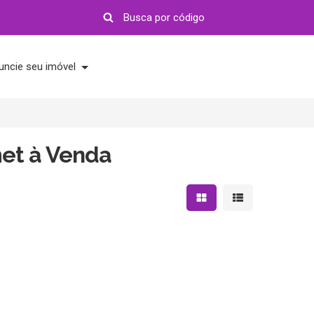
uncie seu imóvel
et à Venda
Mostrar resultados em 
Mostrar resultad