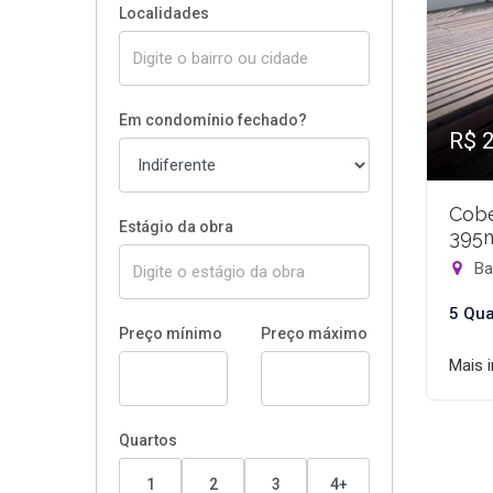
Localidades
Em condomínio fechado?
R$ 
Cobe
Estágio da obra
395
Bar
5 Qua
Preço mínimo
Preço máximo
Mais 
Quartos
1
2
3
4+