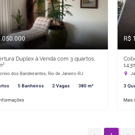
3.050.000
R$ 
rtura Duplex à Venda com 3 quartos,
Cobe
m²
143
reio dos Bandeirantes, Rio de Janeiro-RJ
Ja
rtos
5 Banheiros
2 Vagas
380 m²
3 Qu
informações
Mais 