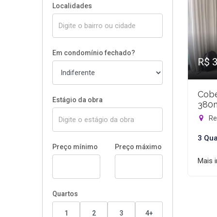
Localidades
Em condomínio fechado?
R$ 
Cobe
Estágio da obra
380
Rec
3 Qua
Preço mínimo
Preço máximo
Mais 
Quartos
1
2
3
4+