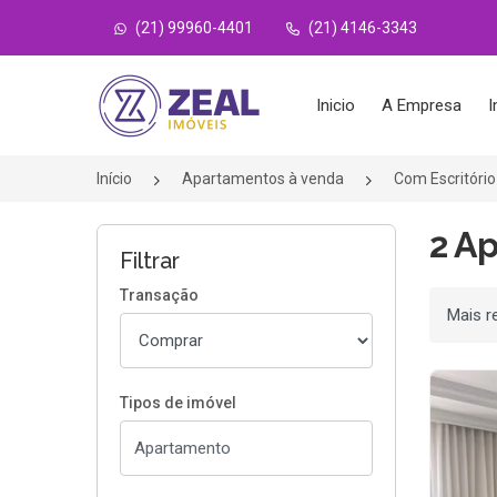
(21) 99960-4401
(21) 4146-3343
Página inicial
Inicio
A Empresa
I
Início
Apartamentos à venda
Com Escritório
2 A
Filtrar
Transação
Ordenar
Tipos de imóvel