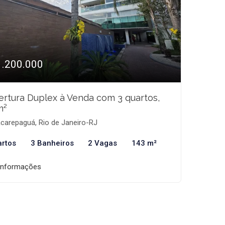
1.200.000
rtura Duplex à Venda com 3 quartos,
m²
carepaguá, Rio de Janeiro-RJ
artos
3 Banheiros
2 Vagas
143 m²
informações